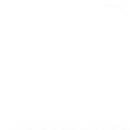
كيف يمكن للطباعة ثلاثية الأبعاد أن تحدث ثورة في قطاع
البناء والتصميم المعماري
يشهد قطاع البناء والتصميم المعماري تحولًا كبيرًا بفضل التقنيات