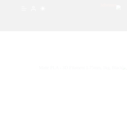
Matte PLA – 3D Filament 1.75mm, 1kg, Black
إضافة إلى السلة
⃁
99.00
متوفر في المخزون