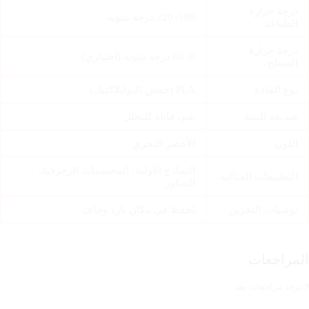
درجة حرارة
190–220 درجة مئوية
الطباعة
درجة حرارة
0–60 درجة مئوية (اختياري)
السطح
نوع المادة
PLA (حمض البوليلاكتيك)
صديقة للبيئة
نعم، قابلة للتحلل
اللون
الأخضر البحري
النماذج الأولية، المجسمات الزخرفية،
التطبيقات المثالية
الديكور
توصيات التخزين
يُحفظ في مكان بارد وجاف
المراجعات
لا توجد مراجعات بعد.