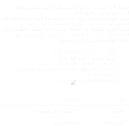
خيوط PLA هي خيار مثالي للطباعة ثلاثية الأبعاد بفضل سهولة
استخدامها وجودة نتائجها العالية.
تتميز بأنها مصنوعة من مواد مستدامة وصديقة للبيئة، مما يجعلها قابلة
للتحلل وآمنة للاستخدام. توفر هذه الخيوط طباعة دقيقة، مع
تقليل التشوه والالتواء أثناء العمل. تناسب PLA مختلف التطبيقات مثل
النماذج الأولية، والنماذج التعليمية، والمجسمات الزخرفية، وهي
مثالية للهواة والمحترفين على حد سواء.
القطر: 1.75 ملم (بدقة ±0.03 ملم)
الوزن الصافي: 1 كجم لكل بكرة
درجة حرارة الطباعة: 190–220 درجة مئوية
درجة حرارة السطح: 0–60 درجة مئوية (استخدام السطح
المسخن اختياري)
مادة قابلة للتحلل وصديقة للبيئة
الوزن
1 كيلوجرام
القطر
1.75 ملم (±0.03 ملم دقة)
الوزن الصافي
1 كجم لكل بكرة