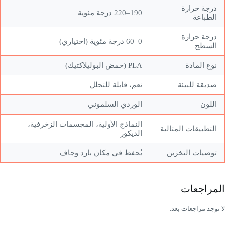
درجة حرارة
190–220 درجة مئوية
الطباعة
درجة حرارة
0–60 درجة مئوية (اختياري)
السطح
نوع المادة
PLA (حمض البوليلاكتيك)
صديقة للبيئة
نعم، قابلة للتحلل
اللون
الوردي السلموني
النماذج الأولية، المجسمات الزخرفية،
التطبيقات المثالية
الديكور
توصيات التخزين
يُحفظ في مكان بارد وجاف
المراجعات
لا توجد مراجعات بعد.