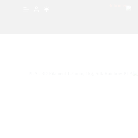
PLA – 3D Filament 1.75mm, 1kg, Silk Rainbow PLA
إضافة إلى السلة
⃁
120.00
متوفر في المخزون